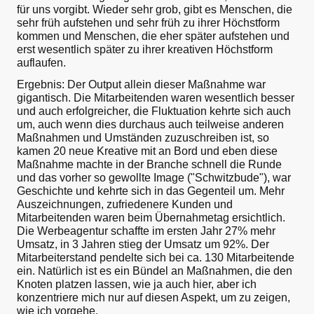
für uns vorgibt. Wieder sehr grob, gibt es Menschen, die
sehr früh aufstehen und sehr früh zu ihrer Höchstform
kommen und Menschen, die eher später aufstehen und
erst wesentlich später zu ihrer kreativen Höchstform
auflaufen.
Ergebnis: Der Output allein dieser Maßnahme war
gigantisch. Die Mitarbeitenden waren wesentlich besser
und auch erfolgreicher, die Fluktuation kehrte sich auch
um, auch wenn dies durchaus auch teilweise anderen
Maßnahmen und Umständen zuzuschreiben ist, so
kamen 20 neue Kreative mit an Bord und eben diese
Maßnahme machte in der Branche schnell die Runde
und das vorher so gewollte Image ("Schwitzbude"), war
Geschichte und kehrte sich in das Gegenteil um. Mehr
Auszeichnungen, zufriedenere Kunden und
Mitarbeitenden waren beim Übernahmetag ersichtlich.
Die Werbeagentur schaffte im ersten Jahr 27% mehr
Umsatz, in 3 Jahren stieg der Umsatz um 92%. Der
Mitarbeiterstand pendelte sich bei ca. 130 Mitarbeitende
ein. Natürlich ist es ein Bündel an Maßnahmen, die den
Knoten platzen lassen, wie ja auch hier, aber ich
konzentriere mich nur auf diesen Aspekt, um zu zeigen,
wie ich vorgehe.