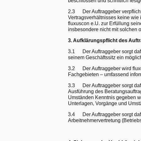
beschlossen und schriftlich festg
2.3 Der Auftraggeber verpflicht
Vertragsverhältnisses keine wie
fluxuscon e.U. zur Erfüllung sei
insbesondere nicht mit solchen o
3. Aufklärungspflicht des Auft
3.1 Der Auftraggeber sorgt daf
seinem Geschäftssitz ein möglic
3.2 Der Auftraggeber wird flux
Fachgebieten – umfassend infor
3.3 Der Auftraggeber sorgt dafü
Ausführung des Beratungsauftra
Umständen Kenntnis gegeben wird
Unterlagen, Vorgänge und Umstän
3.4 Der Auftraggeber sorgt dafü
Arbeitnehmervertretung (Betriebsr