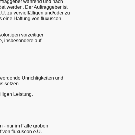
Auftraggeber während und nach
et werden. Der Auftraggeber ist
U. zu vervielfältigen und/oder zu
es eine Haftung von fluxuscon
fortigen vorzeitigen
e, insbesondere auf
twerdende Unrichtigkeiten und
is setzen.
ligen Leistung.
- nur im Falle groben
f von fluxuscon e.U.