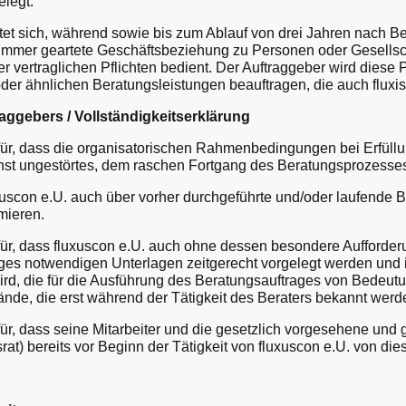
elegt.
et sich, während sowie bis zum Ablauf von drei Jahren nach 
 immer geartete Geschäftsbeziehung zu Personen oder Gesellsc
ner vertraglichen Pflichten bedient. Der Auftraggeber wird dies
der ähnlichen Beratungsleistungen beauftragen, die auch fluxis
raggebers / Vollständigkeitserklärung
ür, dass die organisatorischen Rahmenbedingungen bei Erfüll
hst ungestörtes, dem raschen Fortgang des Beratungsprozesses 
uscon e.U. auch über vorher durchgeführte und/oder laufende 
mieren.
r, dass fluxuscon e.U. auch ohne dessen besondere Aufforderun
ges notwendigen Unterlagen zeitgerecht vorgelegt werden und
, die für die Ausführung des Beratungsauftrages von Bedeutung 
de, die erst während der Tätigkeit des Beraters bekannt werd
r, dass seine Mitarbeiter und die gesetzlich vorgesehene und 
at) bereits vor Beginn der Tätigkeit von fluxuscon e.U. von dies