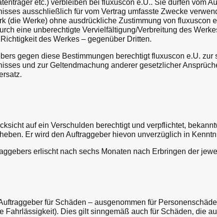
nträger etc.) verbleiben bei fluxuscon e.U.. Sie dürfen vom 
isses ausschließlich für vom Vertrag umfasste Zwecke verwend
erk (die Werke) ohne ausdrückliche Zustimmung von fluxuscon e.
 durch eine unberechtigte Vervielfältigung/Verbreitung des Werk
 Richtigkeit des Werkes – gegenüber Dritten.
rs gegen diese Bestimmungen berechtigt fluxuscon e.U. zur so
nisses und zur Geltendmachung anderer gesetzlicher Ansprüch
rsatz.
ksicht auf ein Verschulden berechtigt und verpflichtet, bekann
heben. Er wird den Auftraggeber hievon unverzüglich in Kenntn
ggebers erlischt nach sechs Monaten nach Erbringen der jewei
Auftraggeber für Schäden – ausgenommen für Personenschäden 
 Fahrlässigkeit). Dies gilt sinngemäß auch für Schäden, die au