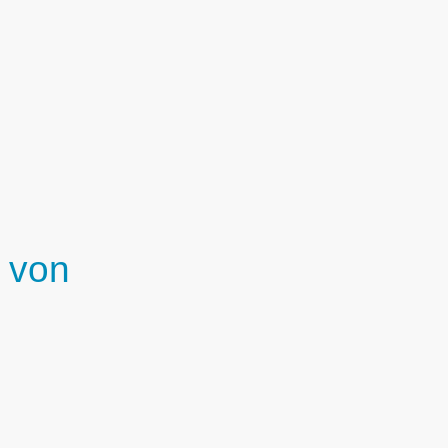
NG
FÜHRUNG
EMPLOYER BRANDING
WIR
 von