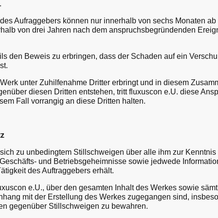
.
s Aufraggebers können nur innerhalb von sechs Monaten ab
rhalb von drei Jahren nach dem anspruchsbegründenden Ereigni
ls den Beweis zu erbringen, dass der Schaden auf ein Versch
st.
Werk unter Zuhilfenahme Dritter erbringt und in diesem Zusa
nüber diesen Dritten entstehen, tritt fluxuscon e.U. diese Ans
sem Fall vorrangig an diese Dritten halten.
tz
 sich zu unbedingtem Stillschweigen über alle ihm zur Kenntni
eschäfts- und Betriebsgeheimnisse sowie jedwede Information, 
tigkeit des Auftraggebers erhält.
luxuscon e.U., über den gesamten Inhalt des Werkes sowie sämt
ang mit der Erstellung des Werkes zugegangen sind, insbeso
tten gegenüber Stillschweigen zu bewahren.